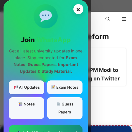
Skip
Menu
×
to
Me
content
Student Education Reform
Join
WhatsApp
Get all latest university updates in one
place. Stay connected for
Exam
By
अर्जुन पंचारिया सिंधु
|
November 30, 2025
Notes
,
Guess Papers
,
Important
Arjun Panchariya Sindhu Urges PM Modi to
Updates
&
Study Material.
ban semester system – Trending on Twitter
All Updates
Exam Notes
पहले का
अगला
Notes
Guess
Papers