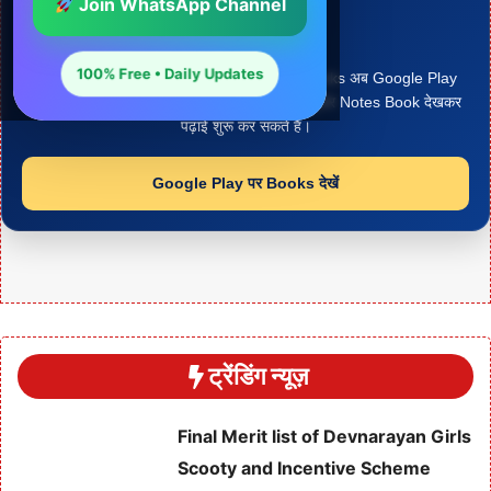
Join WhatsApp Channel
Google Play Books
हमारी Notes PDF देखें
100% Free • Daily Updates
Arjun Panchariya द्वारा तैयार Study Notes Books अब Google Play
Books पर उपलब्ध हैं। विद्यार्थी अपनी जरूरत के अनुसार Notes Book देखकर
पढ़ाई शुरू कर सकते हैं।
Google Play पर Books देखें
ट्रेंडिंग न्यूज़
Final Merit list of Devnarayan Girls
Scooty and Incentive Scheme