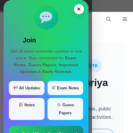
Skip
Menu
×
to
Me
content
Join
WhatsApp
Get all latest university updates in one
place. Stay connected for
Exam
Notes
,
Guess Papers
,
Important
WELCOME OFFICIAL WEBSITE
Updates
&
Study Material.
Arjun Panchariya
All Updates
Exam Notes
Sindhu
Notes
Guess
Official website for latest updates, public
Papers
news, achievements and social activities.