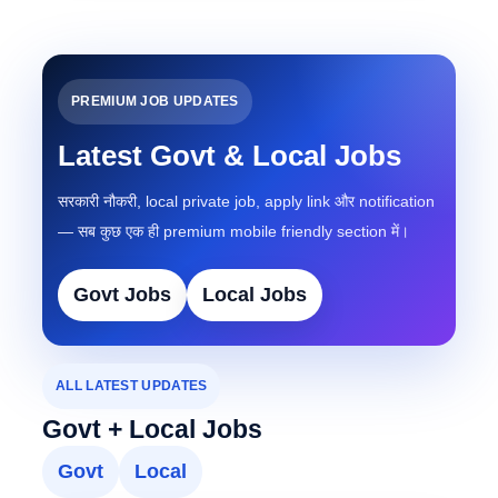
PREMIUM JOB UPDATES
Latest Govt & Local Jobs
सरकारी नौकरी, local private job, apply link और notification
— सब कुछ एक ही premium mobile friendly section में।
Govt Jobs
Local Jobs
ALL LATEST UPDATES
Govt + Local Jobs
Govt
Local