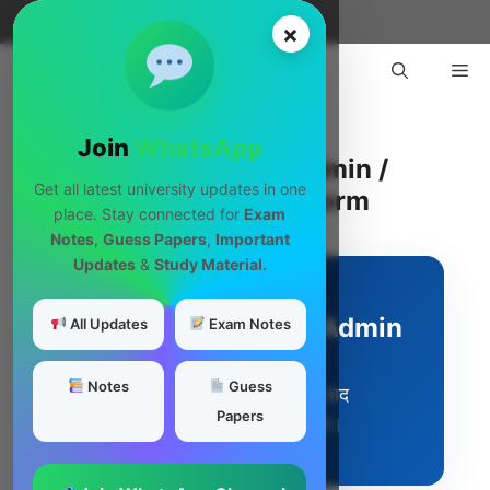
Skip
Menu
×
to
Me
content
Join
WhatsApp
WhatsApp Channel Admin /
Get all latest university updates in one
Team Member Apply Form
place. Stay connected for
Exam
Notes
,
Guess Papers
,
Important
Updates
&
Study Material.
Premium Service Portal
WhatsApp Channel Admin
All Updates
Exam Notes
Apply
Notes
Guess
सभी जानकारी सही भरें। Submit के बाद
Papers
Application Number तुरंत मिलेगा।