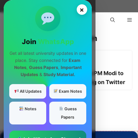
Skip
Menu
×
to
Me
content
Ban Semester System
Join
WhatsApp
Get all latest university updates in one
place. Stay connected for
Exam
By
अर्जुन पंचारिया सिंधु
|
November 30, 2025
Notes
,
Guess Papers
,
Important
Arjun Panchariya Sindhu Urges PM Modi to
Updates
&
Study Material.
ban semester system – Trending on Twitter
All Updates
Exam Notes
पहले का
अगला
Notes
Guess
Papers