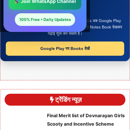
Join WhatsApp Channel
Google Play Books
हमारी Notes PDF देखें
100% Free • Daily Updates
Arjun Panchariya द्वारा तैयार Study Notes Books अब Google Play
Books पर उपलब्ध हैं। विद्यार्थी अपनी जरूरत के अनुसार Notes Book देखकर
पढ़ाई शुरू कर सकते हैं।
Google Play पर Books देखें
ट्रेंडिंग न्यूज़
Final Merit list of Devnarayan Girls
Scooty and Incentive Scheme