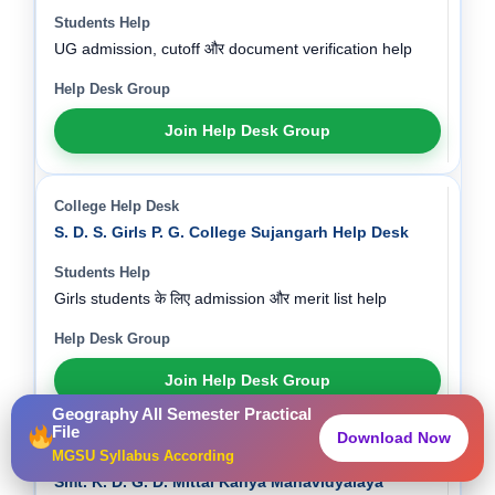
UG admission, cutoff और document verification help
Join Help Desk Group
S. D. S. Girls P. G. College Sujangarh Help Desk
Girls students के लिए admission और merit list help
Join Help Desk Group
Geography All Semester Practical
File
Download Now
MGSU Syllabus According
Smt. K. D. G. D. Mittal Kanya Mahavidyalaya